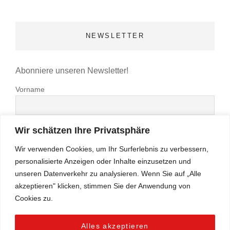
NEWSLETTER
Abonniere unseren Newsletter!
Vorname
Nachname
Wir schätzen Ihre Privatsphäre
Wir verwenden Cookies, um Ihr Surferlebnis zu verbessern,
E-Mail-Adresse*
personalisierte Anzeigen oder Inhalte einzusetzen und
unseren Datenverkehr zu analysieren. Wenn Sie auf „Alle
akzeptieren" klicken, stimmen Sie der Anwendung von
Hiermit akzeptiere ich die Datenschutzbestimmungen
Cookies zu.
Alles akzeptieren