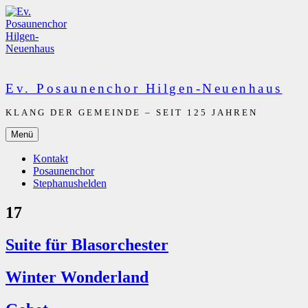
Zum
Inhalt
springen
Ev. Posaunenchor Hilgen-Neuenhaus
KLANG DER GEMEINDE – SEIT 125 JAHREN
Menü
Kontakt
Posaunenchor
Stephanushelden
17
Suite für Blasorchester
Winter Wonderland