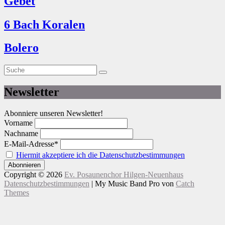
Gebet
6 Bach Koralen
Bolero
Suche
Suche
nach:
Newsletter
Abonniere unseren Newsletter!
Vorname
Nachname
E-Mail-Adresse*
Hiermit akzeptiere ich die Datenschutzbestimmungen
Copyright © 2026
Ev. Posaunenchor Hilgen-Neuenhaus
Datenschutzbestimmungen
|
My Music Band Pro von
Catch
Themes
Nach
Scroll
oben
Up
scrollen