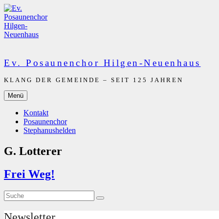
Zum
Inhalt
springen
Ev. Posaunenchor Hilgen-Neuenhaus
KLANG DER GEMEINDE – SEIT 125 JAHREN
Menü
Kontakt
Posaunenchor
Stephanushelden
G. Lotterer
Frei Weg!
Suche
Suche
nach:
Newsletter