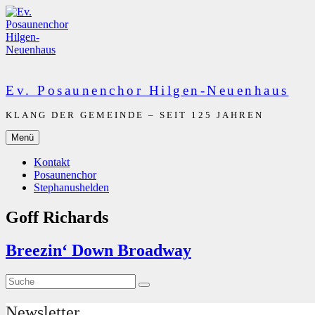
Zum
Inhalt
springen
Ev. Posaunenchor Hilgen-Neuenhaus
KLANG DER GEMEINDE – SEIT 125 JAHREN
Menü
Kontakt
Posaunenchor
Stephanushelden
Goff Richards
Breezin‘ Down Broadway
Suche
Suche
nach:
Newsletter