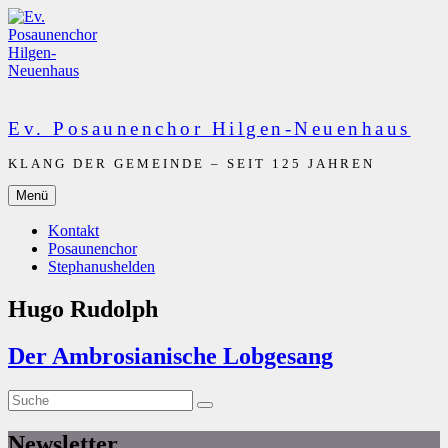
Zum
Inhalt
springen
Ev. Posaunenchor Hilgen-Neuenhaus
KLANG DER GEMEINDE – SEIT 125 JAHREN
Menü
Kontakt
Posaunenchor
Stephanushelden
Hugo Rudolph
Der Ambrosianische Lobgesang
Suche
Suche
nach:
Newsletter