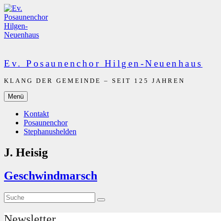
Zum
Inhalt
springen
Ev. Posaunenchor Hilgen-Neuenhaus
KLANG DER GEMEINDE – SEIT 125 JAHREN
Menü
Kontakt
Posaunenchor
Stephanushelden
J. Heisig
Geschwindmarsch
Suche
Suche
nach:
Newsletter