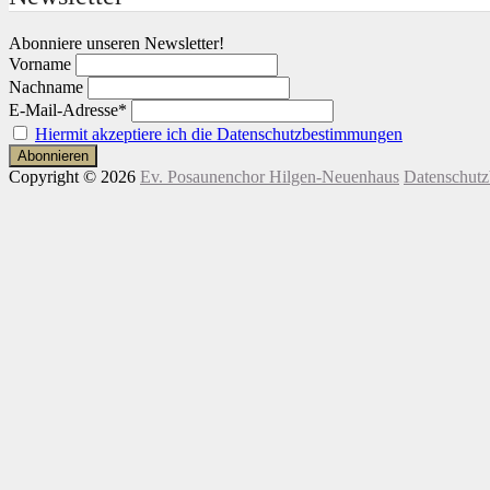
Abonniere unseren Newsletter!
Vorname
Nachname
E-Mail-Adresse*
Hiermit akzeptiere ich die Datenschutzbestimmungen
Copyright © 2026
Ev. Posaunenchor Hilgen-Neuenhaus
Datenschut
Nach
Scroll
oben
Up
scrollen