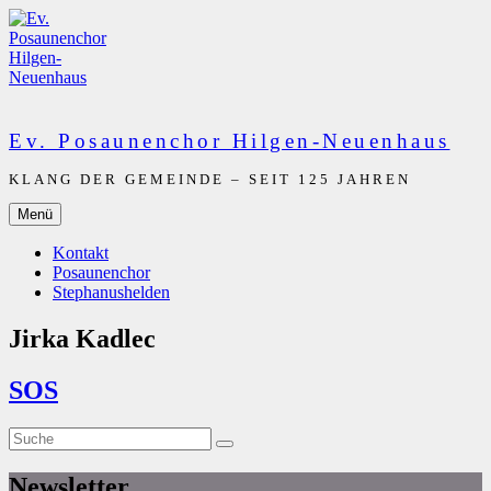
Zum
Inhalt
springen
Ev. Posaunenchor Hilgen-Neuenhaus
KLANG DER GEMEINDE – SEIT 125 JAHREN
Menü
Kontakt
Posaunenchor
Stephanushelden
Jirka Kadlec
SOS
Suche
Suche
nach:
Newsletter