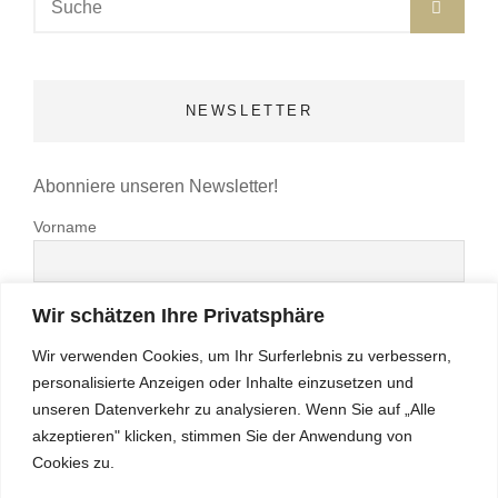
SUC
nach:
NEWSLETTER
Abonniere unseren Newsletter!
Vorname
Nachname
Wir schätzen Ihre Privatsphäre
Wir verwenden Cookies, um Ihr Surferlebnis zu verbessern,
E-Mail-Adresse*
personalisierte Anzeigen oder Inhalte einzusetzen und
unseren Datenverkehr zu analysieren. Wenn Sie auf „Alle
akzeptieren" klicken, stimmen Sie der Anwendung von
Hiermit akzeptiere ich die Datenschutzbestimmungen
Cookies zu.