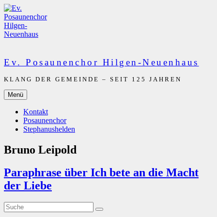
Zum
Inhalt
springen
Ev. Posaunenchor Hilgen-Neuenhaus
KLANG DER GEMEINDE – SEIT 125 JAHREN
Menü
Kontakt
Posaunenchor
Stephanushelden
Bruno Leipold
Paraphrase über Ich bete an die Macht
der Liebe
Suche
Suche
nach: