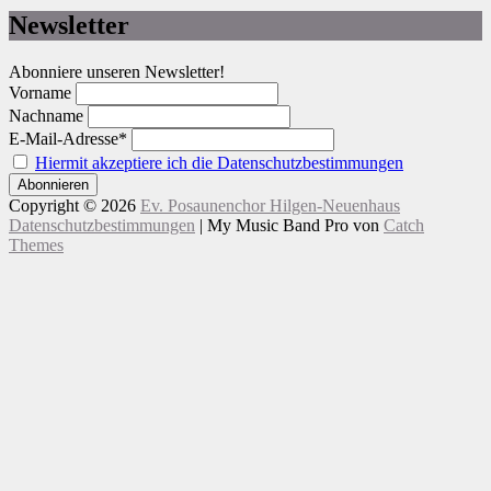
Newsletter
Abonniere unseren Newsletter!
Vorname
Nachname
E-Mail-Adresse*
Hiermit akzeptiere ich die Datenschutzbestimmungen
Copyright © 2026
Ev. Posaunenchor Hilgen-Neuenhaus
Datenschutzbestimmungen
|
My Music Band Pro von
Catch
Themes
Nach
Scroll
oben
Up
scrollen