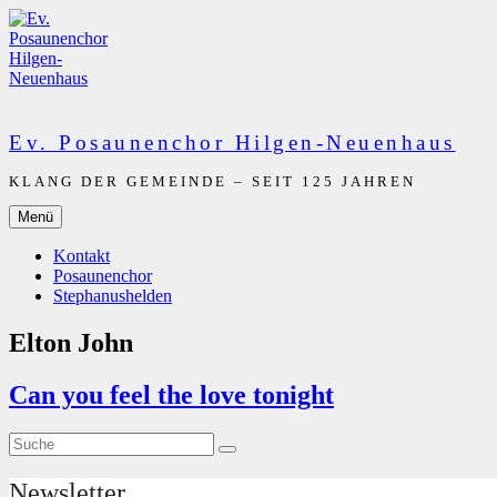
Zum
Inhalt
springen
Ev. Posaunenchor Hilgen-Neuenhaus
KLANG DER GEMEINDE – SEIT 125 JAHREN
Menü
Kontakt
Posaunenchor
Stephanushelden
Elton John
Can you feel the love tonight
Suche
Suche
nach:
Newsletter