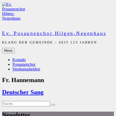
Zum
Inhalt
springen
Ev. Posaunenchor Hilgen-Neuenhaus
KLANG DER GEMEINDE – SEIT 125 JAHREN
Menü
Kontakt
Posaunenchor
Stephanushelden
Fr. Hannemann
Deutscher Sang
Suche
Suche
nach:
Newsletter