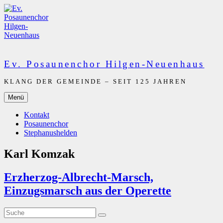
Zum
Inhalt
springen
Ev. Posaunenchor Hilgen-Neuenhaus
KLANG DER GEMEINDE – SEIT 125 JAHREN
Menü
Kontakt
Posaunenchor
Stephanushelden
Karl Komzak
Erzherzog-Albrecht-Marsch,
Einzugsmarsch aus der Operette
Suche
Suche
nach: