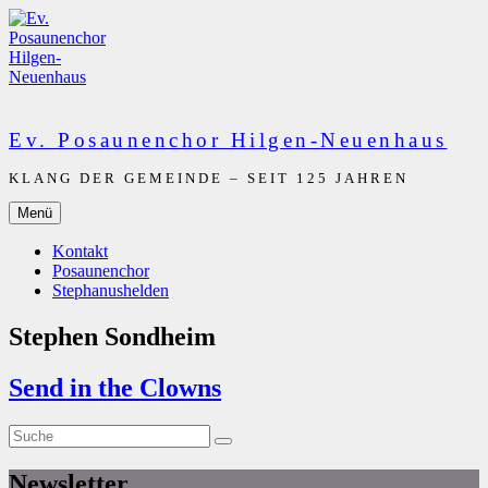
Zum
Inhalt
springen
Ev. Posaunenchor Hilgen-Neuenhaus
KLANG DER GEMEINDE – SEIT 125 JAHREN
Menü
Kontakt
Posaunenchor
Stephanushelden
Stephen Sondheim
Send in the Clowns
Suche
Suche
nach:
Newsletter