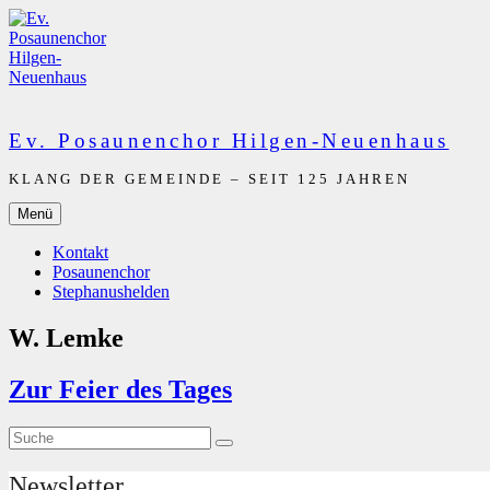
Zum
Inhalt
springen
Ev. Posaunenchor Hilgen-Neuenhaus
KLANG DER GEMEINDE – SEIT 125 JAHREN
Menü
Kontakt
Posaunenchor
Stephanushelden
W. Lemke
Zur Feier des Tages
Suche
Suche
nach:
Newsletter