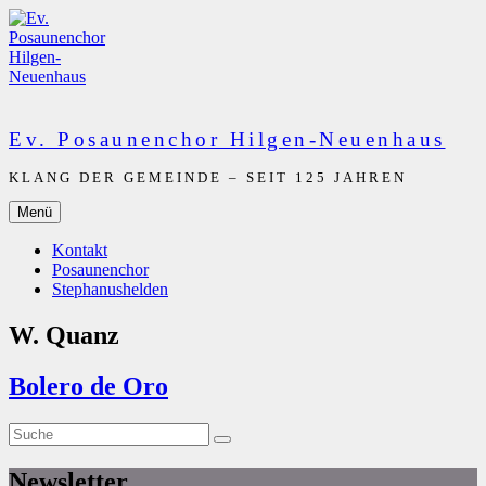
Zum
Inhalt
springen
Ev. Posaunenchor Hilgen-Neuenhaus
KLANG DER GEMEINDE – SEIT 125 JAHREN
Menü
Kontakt
Posaunenchor
Stephanushelden
W. Quanz
Bolero de Oro
Suche
Suche
nach:
Newsletter