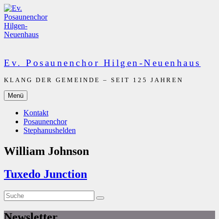
Zum
Inhalt
springen
Ev. Posaunenchor Hilgen-Neuenhaus
KLANG DER GEMEINDE – SEIT 125 JAHREN
Menü
Kontakt
Posaunenchor
Stephanushelden
William Johnson
Tuxedo Junction
Suche
Suche
nach:
Newsletter