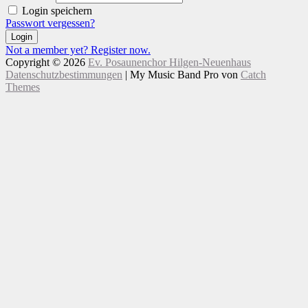
Login speichern
Passwort vergessen?
Login
Not a member yet? Register now.
Copyright © 2026
Ev. Posaunenchor Hilgen-Neuenhaus
Datenschutzbestimmungen
|
My Music Band Pro von
Catch
Themes
Nach
Scroll
oben
Up
scrollen