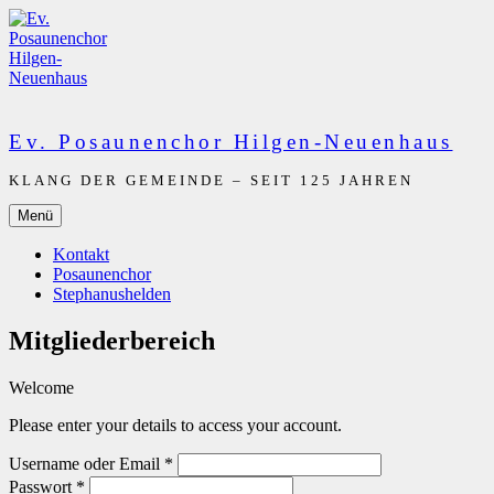
Zum
Inhalt
springen
Ev. Posaunenchor Hilgen-Neuenhaus
KLANG DER GEMEINDE – SEIT 125 JAHREN
Menü
Kontakt
Posaunenchor
Stephanushelden
Mitgliederbereich
Welcome
Please enter your details to access your account.
Username oder Email
*
Passwort
*