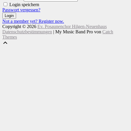
Login speichern
Passwort vergessen?
Login
Not a member yet? Register now.
Copyright © 2026
Ev. Posaunenchor Hilgen-Neuenhaus
Datenschutzbestimmungen
|
My Music Band Pro von
Catch
Themes
Nach
Scroll
oben
Up
scrollen