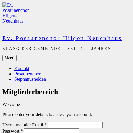
Zum
Inhalt
springen
Ev. Posaunenchor Hilgen-Neuenhaus
KLANG DER GEMEINDE – SEIT 125 JAHREN
Menü
Kontakt
Posaunenchor
Stephanushelden
Mitgliederbereich
Welcome
Please enter your details to access your account.
Username oder Email
*
Passwort
*