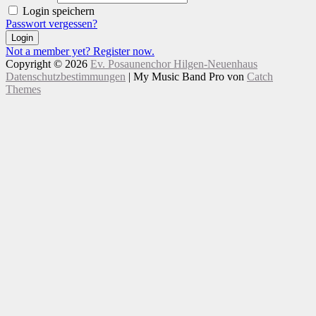
Login speichern
Passwort vergessen?
Login
Not a member yet? Register now.
Copyright © 2026
Ev. Posaunenchor Hilgen-Neuenhaus
Datenschutzbestimmungen
|
My Music Band Pro von
Catch
Themes
Nach
Scroll
oben
Up
scrollen