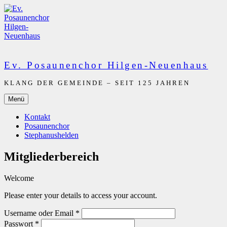
Zum
Inhalt
springen
Ev. Posaunenchor Hilgen-Neuenhaus
KLANG DER GEMEINDE – SEIT 125 JAHREN
Menü
Kontakt
Posaunenchor
Stephanushelden
Mitgliederbereich
Welcome
Please enter your details to access your account.
Username oder Email
*
Passwort
*