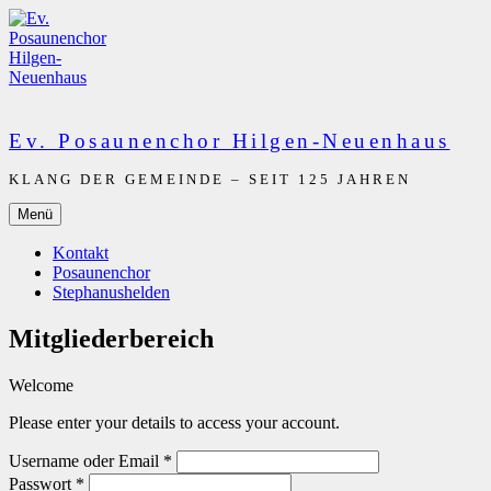
Zum
Inhalt
springen
Ev. Posaunenchor Hilgen-Neuenhaus
KLANG DER GEMEINDE – SEIT 125 JAHREN
Menü
Kontakt
Posaunenchor
Stephanushelden
Mitgliederbereich
Welcome
Please enter your details to access your account.
Username oder Email
*
Passwort
*