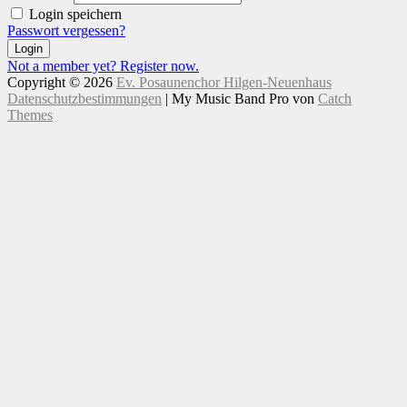
Login speichern
Passwort vergessen?
Login
Not a member yet? Register now.
Copyright © 2026
Ev. Posaunenchor Hilgen-Neuenhaus
Datenschutzbestimmungen
|
My Music Band Pro von
Catch
Themes
Nach
Scroll
oben
Up
scrollen