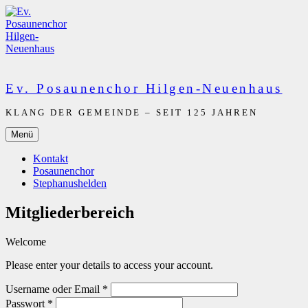
Zum
Inhalt
springen
Ev. Posaunenchor Hilgen-Neuenhaus
KLANG DER GEMEINDE – SEIT 125 JAHREN
Menü
Kontakt
Posaunenchor
Stephanushelden
Mitgliederbereich
Welcome
Please enter your details to access your account.
Username oder Email
*
Passwort
*