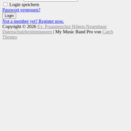
Login speichern
Passwort vergessen?
Login
Not a member yet? Register now.
Copyright © 2026
Ev. Posaunenchor Hilgen-Neuenhaus
Datenschutzbestimmungen
|
My Music Band Pro von
Catch
Themes
Nach
Scroll
oben
Up
scrollen