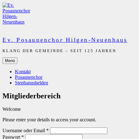
Zum
Inhalt
springen
Ev. Posaunenchor Hilgen-Neuenhaus
KLANG DER GEMEINDE – SEIT 125 JAHREN
Menü
Kontakt
Posaunenchor
Stephanushelden
Mitgliederbereich
Welcome
Please enter your details to access your account.
Username oder Email
*
Passwort
*