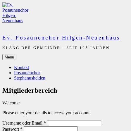
Zum
Inhalt
springen
Ev. Posaunenchor Hilgen-Neuenhaus
KLANG DER GEMEINDE – SEIT 125 JAHREN
Menü
Kontakt
Posaunenchor
Stephanushelden
Mitgliederbereich
Welcome
Please enter your details to access your account.
Username oder Email
*
Passwort
*