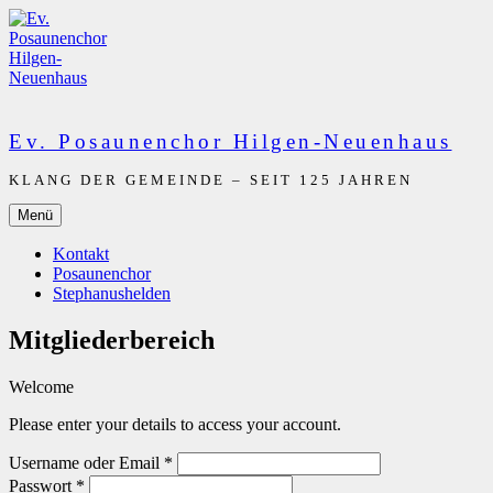
Zum
Inhalt
springen
Ev. Posaunenchor Hilgen-Neuenhaus
KLANG DER GEMEINDE – SEIT 125 JAHREN
Menü
Kontakt
Posaunenchor
Stephanushelden
Mitgliederbereich
Welcome
Please enter your details to access your account.
Username oder Email
*
Passwort
*