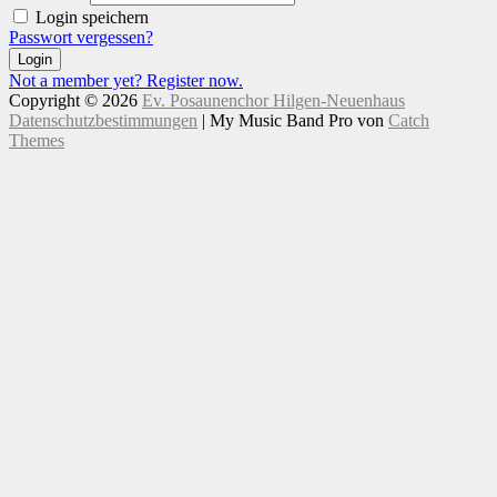
Login speichern
Passwort vergessen?
Login
Not a member yet? Register now.
Copyright © 2026
Ev. Posaunenchor Hilgen-Neuenhaus
Datenschutzbestimmungen
|
My Music Band Pro von
Catch
Themes
Nach
Scroll
oben
Up
scrollen