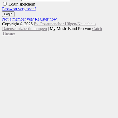
Login speichern
Passwort vergessen?
Login
Not a member yet? Register now.
Copyright © 2026
Ev. Posaunenchor Hilgen-Neuenhaus
Datenschutzbestimmungen
|
My Music Band Pro von
Catch
Themes
Nach
Scroll
oben
Up
scrollen