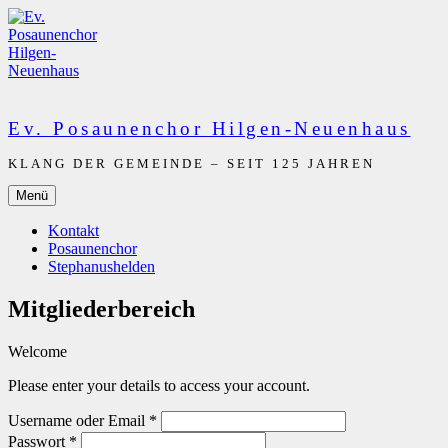
Zum
Inhalt
springen
Ev. Posaunenchor Hilgen-Neuenhaus
KLANG DER GEMEINDE – SEIT 125 JAHREN
Menü
Kontakt
Posaunenchor
Stephanushelden
Mitgliederbereich
Welcome
Please enter your details to access your account.
Username oder Email
*
Passwort
*