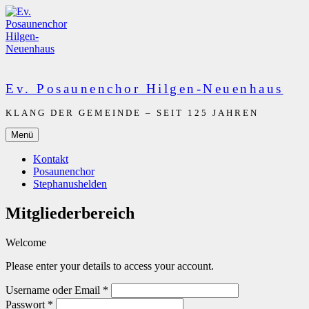
Zum
Inhalt
springen
Ev. Posaunenchor Hilgen-Neuenhaus
KLANG DER GEMEINDE – SEIT 125 JAHREN
Menü
Kontakt
Posaunenchor
Stephanushelden
Mitgliederbereich
Welcome
Please enter your details to access your account.
Username oder Email
*
Passwort
*