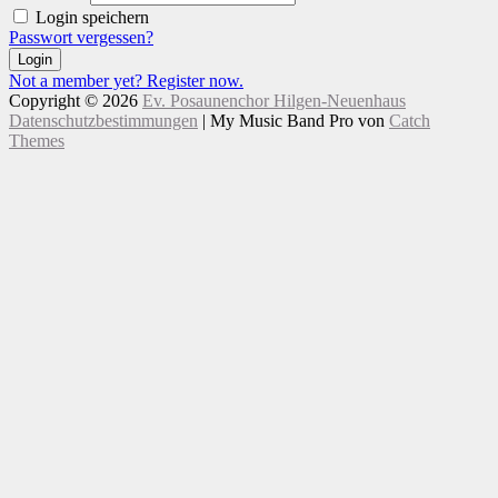
Login speichern
Passwort vergessen?
Login
Not a member yet? Register now.
Copyright © 2026
Ev. Posaunenchor Hilgen-Neuenhaus
Datenschutzbestimmungen
|
My Music Band Pro von
Catch
Themes
Nach
Scroll
oben
Up
scrollen