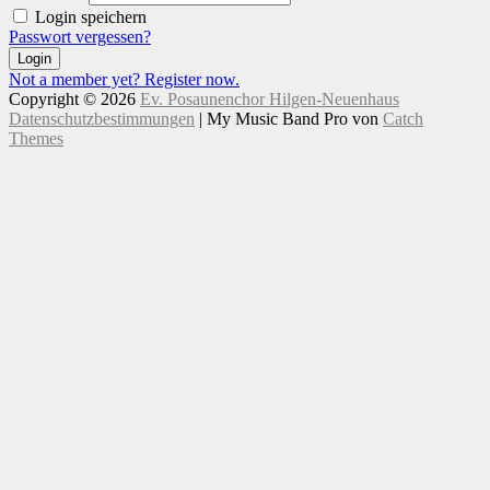
Login speichern
Passwort vergessen?
Login
Not a member yet? Register now.
Copyright © 2026
Ev. Posaunenchor Hilgen-Neuenhaus
Datenschutzbestimmungen
|
My Music Band Pro von
Catch
Themes
Nach
Scroll
oben
Up
scrollen