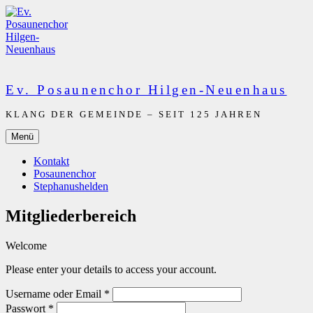
Zum
Inhalt
springen
Ev. Posaunenchor Hilgen-Neuenhaus
KLANG DER GEMEINDE – SEIT 125 JAHREN
Menü
Kontakt
Posaunenchor
Stephanushelden
Mitgliederbereich
Welcome
Please enter your details to access your account.
Username oder Email
*
Passwort
*