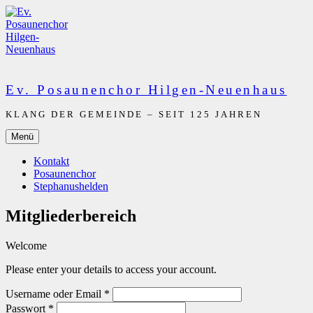
Zum
Inhalt
springen
Ev. Posaunenchor Hilgen-Neuenhaus
KLANG DER GEMEINDE – SEIT 125 JAHREN
Menü
Kontakt
Posaunenchor
Stephanushelden
Mitgliederbereich
Welcome
Please enter your details to access your account.
Username oder Email
*
Passwort
*