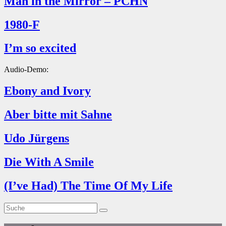
Man in the Mirror – PCHN
1980-F
I’m so excited
Audio-Demo:
Ebony and Ivory
Aber bitte mit Sahne
Udo Jürgens
Die With A Smile
(I’ve Had) The Time Of My Life
Suche
Suche
nach: