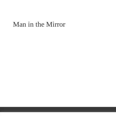
Man in the Mirror
COPYRIGHT © 2026
EV. POSAUNENC