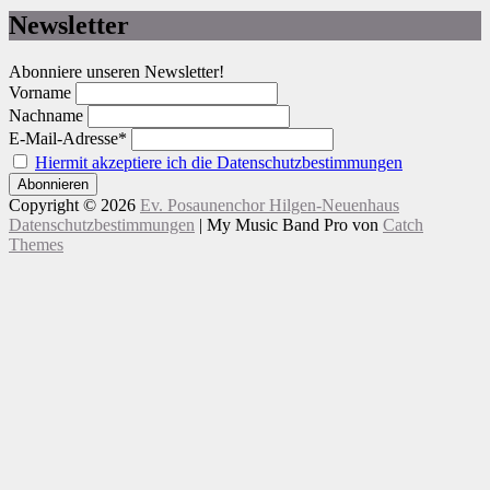
Newsletter
Abonniere unseren Newsletter!
Vorname
Nachname
E-Mail-Adresse*
Hiermit akzeptiere ich die Datenschutzbestimmungen
Copyright © 2026
Ev. Posaunenchor Hilgen-Neuenhaus
Datenschutzbestimmungen
|
My Music Band Pro von
Catch
Themes
Nach
Scroll
oben
Up
scrollen