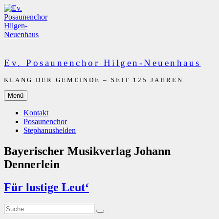
Zum
Inhalt
springen
Ev. Posaunenchor Hilgen-Neuenhaus
KLANG DER GEMEINDE – SEIT 125 JAHREN
Menü
Kontakt
Posaunenchor
Stephanushelden
Bayerischer Musikverlag Johann
Dennerlein
Für lustige Leut‘
Suche
Suche
nach: