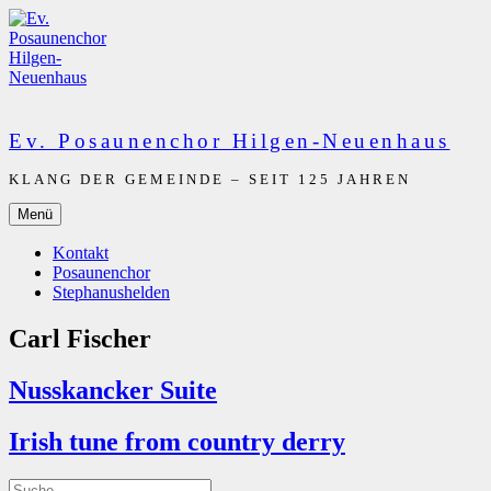
Zum
Inhalt
springen
Ev. Posaunenchor Hilgen-Neuenhaus
KLANG DER GEMEINDE – SEIT 125 JAHREN
Menü
Kontakt
Posaunenchor
Stephanushelden
Carl Fischer
Nusskancker Suite
Irish tune from country derry
Suche