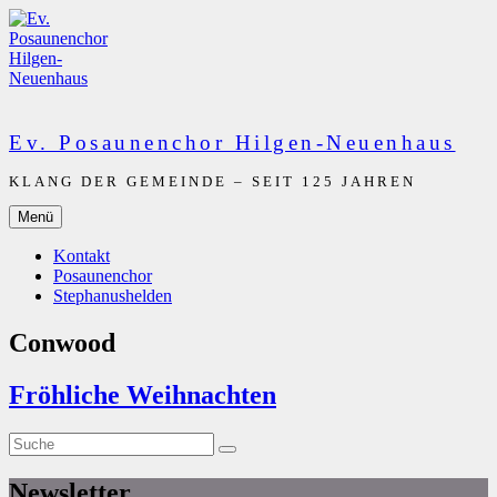
Zum
Inhalt
springen
Ev. Posaunenchor Hilgen-Neuenhaus
KLANG DER GEMEINDE – SEIT 125 JAHREN
Menü
Kontakt
Posaunenchor
Stephanushelden
Conwood
Fröhliche Weihnachten
Suche
Suche
nach:
Newsletter