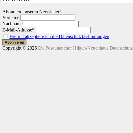
Abonniere unseren Newsletter!
Vorname
Nachname
E-Mail-Adresse*
Hiermit akzeptiere ich die Datenschutzbestimmungen
Copyright © 2026
Ev. Posaunenchor Hilgen-Neuenhaus
Datenschut
Nach
Scroll
oben
Up
scrollen