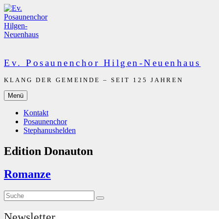
Zum
Inhalt
springen
Ev. Posaunenchor Hilgen-Neuenhaus
KLANG DER GEMEINDE – SEIT 125 JAHREN
Menü
Kontakt
Posaunenchor
Stephanushelden
Edition Donauton
Romanze
Suche
Suche
nach:
Newsletter