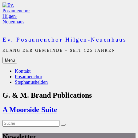
Zum
Inhalt
springen
Ev. Posaunenchor Hilgen-Neuenhaus
KLANG DER GEMEINDE – SEIT 125 JAHREN
Menü
Kontakt
Posaunenchor
Stephanushelden
G. & M. Brand Publications
A Moorside Suite
Suche
Suche
nach:
Newsletter