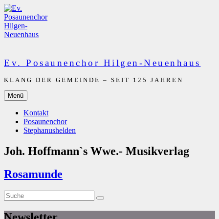
Zum
Inhalt
springen
Ev. Posaunenchor Hilgen-Neuenhaus
KLANG DER GEMEINDE – SEIT 125 JAHREN
Menü
Kontakt
Posaunenchor
Stephanushelden
Joh. Hoffmann`s Wwe.- Musikverlag
Rosamunde
Suche
Suche
nach:
Newsletter