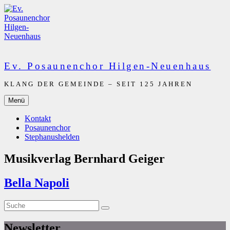
Zum
Inhalt
springen
Ev. Posaunenchor Hilgen-Neuenhaus
KLANG DER GEMEINDE – SEIT 125 JAHREN
Menü
Kontakt
Posaunenchor
Stephanushelden
Musikverlag Bernhard Geiger
Bella Napoli
Suche
Suche
nach:
Newsletter