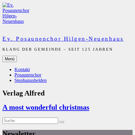
Zum
Inhalt
springen
Ev. Posaunenchor Hilgen-Neuenhaus
KLANG DER GEMEINDE – SEIT 125 JAHREN
Menü
Kontakt
Posaunenchor
Stephanushelden
Verlag Alfred
A most wonderful christmas
Suche
Suche
nach:
Newsletter