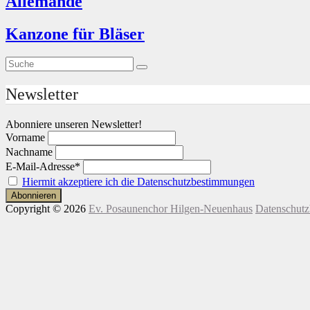
Allemande
Kanzone für Bläser
Suche
Suche
nach:
Newsletter
Abonniere unseren Newsletter!
Vorname
Nachname
E-Mail-Adresse*
Hiermit akzeptiere ich die Datenschutzbestimmungen
Copyright © 2026
Ev. Posaunenchor Hilgen-Neuenhaus
Datenschut
Nach
Scroll
oben
Up
scrollen